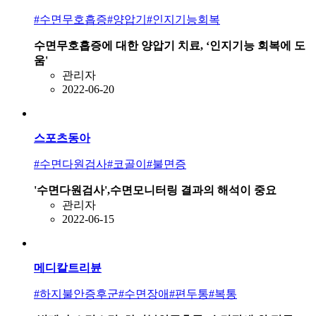
#수면무호흡증
#양압기
#인지기능회복
수면무호흡증에 대한 양압기 치료, ‘인지기능 회복에 도
움'
관리자
2022-06-20
스포츠동아
#수면다원검사
#코골이
#불면증
'수면다원검사',수면모니터링 결과의 해석이 중요
관리자
2022-06-15
메디칼트리뷴
#하지불안증후군
#수면장애
#편두통
#복통