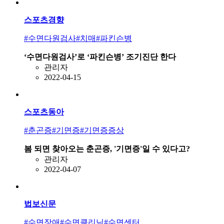
스포츠경향
#수면다원검사
#치매
#파킨슨병
‘수면다원검사’로 ‘파킨슨병’ 조기진단 한다
관리자
2022-04-15
스포츠동아
#춘곤증
#기면증
#기면증증상
봄 되면 찾아오는 춘곤증, '기면증'일 수 있다고?
관리자
2022-04-07
법보신문
#수면장애
#수면클리닉
#수면센터