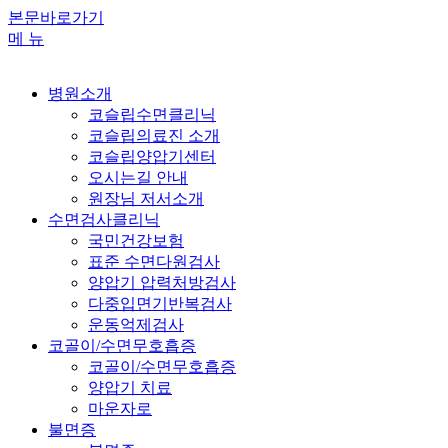
본문바로가기
메 뉴
병원소개
코슬립수면클리닉
코슬립의료진 소개
코슬립양압기센터
오시는길 안내
원장님 저서소개
수면검사클리닉
국민건강보험
표준 수면다원검사
양압기 압력처방검사
다중입면기반복검사
운동억제검사
코골이/수면무호흡증
코골이/수면무호흡증
양압기 치료
마운자로
불면증