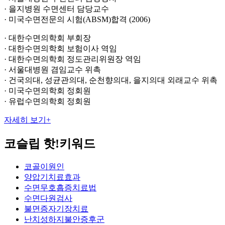
· 을지병원 수면센터 담당교수
· 미국수면전문의 시험(ABSM)합격 (2006)
· 대한수면의학회 부회장
· 대한수면의학회 보험이사 역임
· 대한수면의학회 정도관리위원장 역임
· 서울대병원 겸임교수 위촉
· 건국의대, 성균관의대, 순천향의대, 을지의대 외래교수 위촉
· 미국수면의학회 정회원
· 유럽수면의학회 정회원
자세히 보기
+
코슬립
핫!키워드
코골이원인
양압기치료효과
수면무호흡증치료법
수면다원검사
불면증자기장치료
난치성하지불안증후군