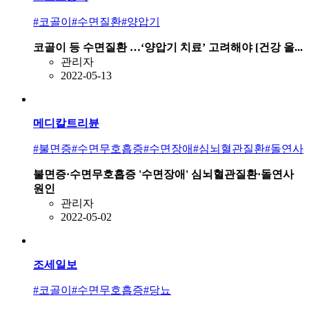
#코골이
#수면질환
#양압기
코골이 등 수면질환 …‘양압기 치료’ 고려해야 [건강 올...
관리자
2022-05-13
메디칼트리뷴
#불면증
#수면무호흡증
#수면장애
#심뇌혈관질환
#돌연사
불면증·수면무호흡증 '수면장애' 심뇌혈관질환·돌연사
원인
관리자
2022-05-02
조세일보
#코골이
#수면무호흡증
#당뇨