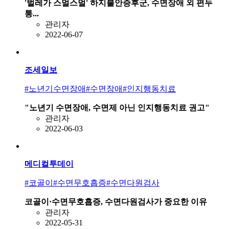
'벌레가 스멀스멀' 하지불안증후군, 수면장애 외 편두
통...
관리자
2022-06-07
조세일보
#노년기수면장애
#수면장애
#인지행동치료
"노년기 수면장애, 수면제 아닌 인지행동치료 권고"
관리자
2022-06-03
메디컬투데이
#코골이
#수면무호흡증
#수면다원검사
코골이·수면무호흡증, 수면다원검사가 중요한 이유
관리자
2022-05-31