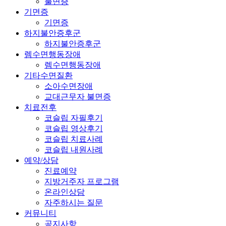
불면증
기면증
기면증
하지불안증후군
하지불안증후군
렘수면행동장애
렘수면행동장애
기타수면질환
소아수면장애
교대근무자 불면증
치료전후
코슬립 자필후기
코슬립 영상후기
코슬립 치료사례
코슬립 내원사례
예약/상담
진료예약
지방거주자 프로그램
온라인상담
자주하시는 질문
커뮤니티
공지사항