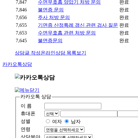
7,847
수면무호흡 양압기 처방 문의
완료
7,846
불면증 문의
완료
7,656
주사 처방 문의
완료
7,655
기면증 산정특례 갱신 관련 검사 질문
완료
7,653
수면무호흡 관련 처방 문의
완료
7,645
불면증문의
완료
상담글 작성
온라인상담 목록보기
카카오톡상담
카카오톡 상담
이 름
휴대폰
성별
여자
남자
연령
상담분야