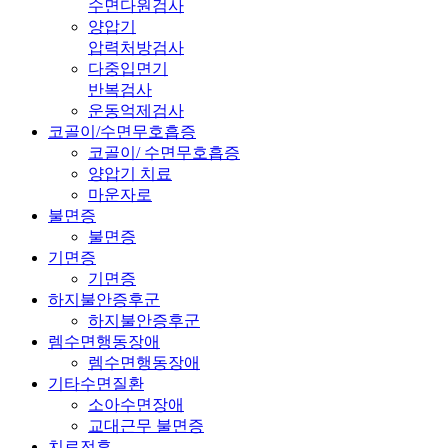
수면다원검사
양압기
압력처방검사
다중입면기
반복검사
운동억제검사
코골이/수면무호흡증
코골이/ 수면무호흡증
양압기 치료
마운자로
불면증
불면증
기면증
기면증
하지불안증후군
하지불안증후군
렘수면행동장애
렘수면행동장애
기타수면질환
소아수면장애
교대근무 불면증
치료전후