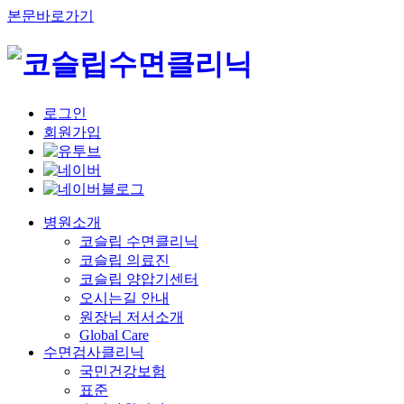
본문바로가기
로그인
회원가입
병원소개
코슬립 수면클리닉
코슬립 의료진
코슬립 양압기센터
오시는길 안내
원장님 저서소개
Global Care
수면검사클리닉
국민건강보험
표준