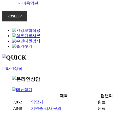
이용약관
온라인상담
제목
답변여
7,852
양압기
완료
7,848
기면증 검사 문의
완료