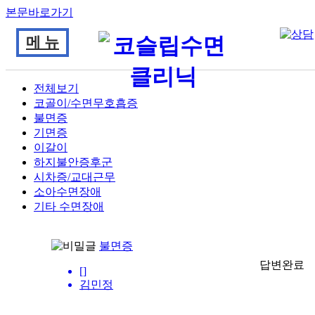
본문바로가기
메 뉴
전체보기
코골이/수면무호흡증
불면증
기면증
이갈이
하지불안증후군
시차증/교대근무
소아수면장애
기타 수면장애
불면증
답변완료
[]
김민정