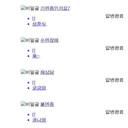
기면증인갸요?
답변완료
[]
성준식
수면장애
답변완료
[]
푹~
재상담
답변완료
[]
궁금맘
불면증
답변완료
[]
권나영