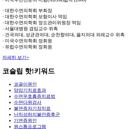
· 대한수면의학회 부회장
· 대한수면의학회 보험이사 역임
· 대한수면의학회 정도관리위원장 역임
· 서울대병원 겸임교수 위촉
· 건국의대, 성균관의대, 순천향의대, 을지의대 외래교수 위촉
· 미국수면의학회 정회원
· 유럽수면의학회 정회원
자세히 보기
+
코슬립
핫!키워드
코골이원인
양압기치료효과
수면무호흡증치료법
수면다원검사
불면증자기장치료
난치성하지불안증후군
기면증원인
원스톱프로그램