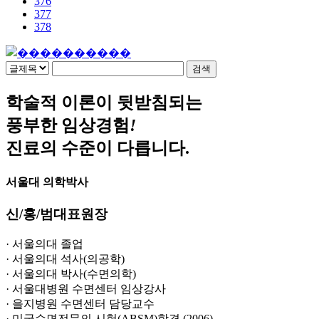
376
377
378
학술적 이론이 뒷받침되는
풍부한 임상경험
!
진료의 수준이 다릅니다.
서울대 의학박사
신
/
홍
/
범
대표원장
· 서울의대 졸업
· 서울의대 석사(의공학)
· 서울의대 박사(수면의학)
· 서울대병원 수면센터 임상강사
· 을지병원 수면센터 담당교수
· 미국수면전문의 시험(ABSM)합격 (2006)