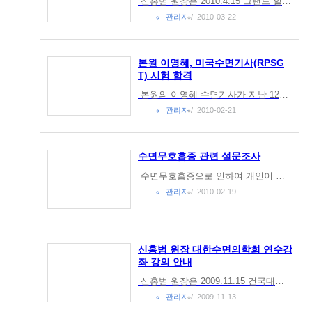
신홍범 원장은 2010.4.15 그랜드 힐튼 호텔에서 열리는 대한신경정신의학회 춘계학술 대회에서 "기면증의 새로운 약물치료"라는 제목으로 강의를 하게 됩니다. 이 강의를 통해 정신과 의사 선생님들께 기면증 치료의 최근 동향에 대해 소...
관리자
2010-03-22
본원 이영혜, 미국수면기사(RPSG
T) 시험 합격
본원의 이영혜 수면기사가 지난 12월에 있었던 미국수면기사 자격 시험에 합격하였습니다. 이로서 코모키수면센터에는 신홍범 원장을 비롯하여, 정진지, 김태희, 이영혜 수면기사가 미국수면기사 자격을 갖추게 되었습니다.코모키수면센터...
관리자
2010-02-21
수면무호흡증 관련 설문조사
수면무호흡증으로 인하여 개인이 입는 신체적, 정신적 피해가 큽니다. 그 손실은 고스란히 사회적 비용으로 이어지기도 합니다. 현재 국내 의료보험제도는 수면무호흡증의 진단을 위한 수면다원검사, 양압술 치료 등에 대해 보험혜택을 주...
관리자
2010-02-19
신홍범 원장 대한수면의학회 연수강
좌 강의 안내
신홍범 원장은 2009.11.15 건국대병원에서 열리는 대한수면의학회 연수강좌에서 "약 없이 불면증 고치기" 라는 제목으로 강의합니다.관심 있는 분의 많은 참석 바랍니다. =================================================일시: 20...
관리자
2009-11-13