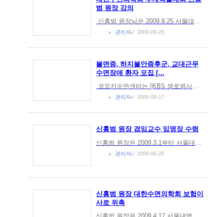
범 원장 강의
신홍범 원장님은 2009.9.25 서울대학교병원 임상의학연구소 강당에서 열린 대한수면의학회 추계학술대회에서인지기능과 감정조절에 있어 수면의 역할에 대하여 강의하셨습니다.수면이 학습에 어떤 역할을 하는 지에 대한 최신지견을 발표...
관리자
2009-09-25
불면증, 하지불안증후군, 교대근무
수면장애 환자 모집 [...
코모키수면센터는 [KBS 생로병사의 비밀] 팀과 함께 불면증에 대한 방송 프로그램을 준비 중에 있습니다. http://www.kbs.co.kr/1tv/sisa/health/board/propose/propose_with.html?enquete_no=4861. 불면증으로&...
관리자
2009-08-17
신홍범 원장 겸임교수 임명장 수령
신홍범 원장은 2009.3.1부터 서울대학교 의과대학 겸임교수로 임명되었으며 지난 5월 1일 서울대학교로부터 임명장을 수령하였습니다.
관리자
2009-05-25
신홍범 원장 대한수면의학회 보험이
사로 위촉
신홍범 원장은 2009.4.17 서울대병원 임상의학연구소 대강당에 열린 대한수면의학회 총회에서 보험이사로 위촉되었습니다.