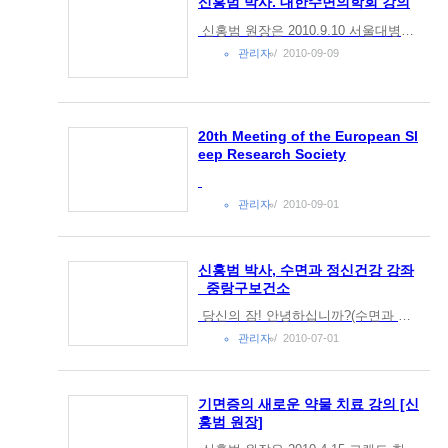
신홍범 박사. 대한수면의학회 강의
신홍범 원장은 2010.9.10 서울대병원 임상의학연구소에서 열리는 대한수면의학회 추계학술대회에서 [불면증에서 서파수면강화의 의미]라는 내용으로 강의하십니다.
관리자
2010-09-09
20th Meeting of the European Sl
eep Research Society
관리자
2010-09-01
신홍범 박사, 수면과 정신건강 강좌
_중랑구보건소
당신의 잠! 안녕하십니까?(수면과 정신건강 강좌) ■일시: 2010. 7. 7(수) 오후2시 ~ 3시30분■장소: 중랑구립정보도서관 4층 대강당■대상: 중랑구민 및 관심있는 분 누구나 ■강사: 신홍범 신경정신과 전문의현) 코모키수면...
관리자
2010-07-01
기면증의 새로운 약물 치료 강의 [신
홍범 원장]