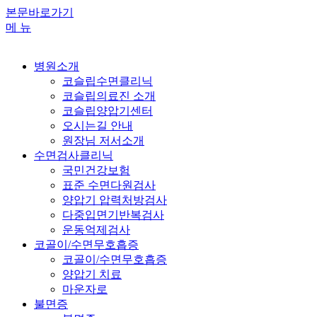
본문바로가기
메 뉴
병원소개
코슬립수면클리닉
코슬립의료진 소개
코슬립양압기센터
오시는길 안내
원장님 저서소개
수면검사클리닉
국민건강보험
표준 수면다원검사
양압기 압력처방검사
다중입면기반복검사
운동억제검사
코골이/수면무호흡증
코골이/수면무호흡증
양압기 치료
마운자로
불면증