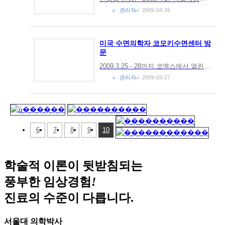
관리자
2009-04-26
미국 수면의학자 코모키수면센터 방
문
2009.3.25 - 28까지 코엑스에서 열린, 세계수면무호흡학회 참석차 한국을 방문한 미국 수면의학자 Richard K. Bogan 씨가 코모키수면센터를 방문하여 시설을 견학하고, 국내 수면의학에 대해 신홍범 원장과 담소를 나누었습니다.
관리자
2009-03-27
6
7
8
9
10
학술적 이론이 뒷받침되는
풍부한 임상경험
!
진료의 수준이 다릅니다.
서울대 의학박사