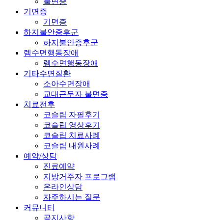
불면증
기면증
기면증
하지불안증후군
하지불안증후군
렘수면행동장애
렘수면행동장애
기타수면질환
소아수면장애
교대근무자 불면증
치료전후
코슬립 자필후기
코슬립 영상후기
코슬립 치료사례
코슬립 내원사례
예약/상담
진료예약
지방거주자 프로그램
온라인상담
자주하시는 질문
커뮤니티
공지사항