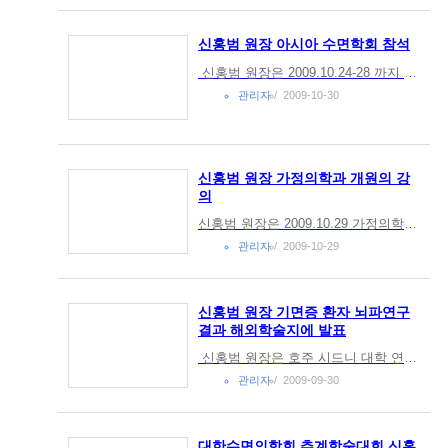
신홍범 원장 아시아 수면학회 참석
신홍범 원장은 2009.10.24-28 까지 일본 오사카에서 열린 아시아 수면학회에 참석하셨습니다.
관리자
2009-10-30
신홍범 원장 가정의학과 개원의 강
의
신홍범 원장은 2009.10.29 가정의학과 선생님들께 [불면증의 진단과 치료]라는 제목으로 강의하셨습니다.
관리자
2009-10-29
신홍범 원장 기면증 환자 뇌파연구
결과 해외학술지에 발표
신홍범 원장은 호주 시드니 대학 연구진과 공동으로 기면증 환자와 정상인의 뇌파를 탈경향변동분석기법으로 연구하였고, 그 논문이 해외 학술지 Clinical Neurophysiology(임상 신경생리학회지) 2009년 5월호에 실렸습니다.연구요지: 기...
관리자
2009-09-30
대한수면의학회 추계학술대회 신홍