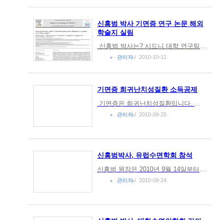
신홍범 박사 기면증 연구 논문 해외
학술지 실림
신홍범 박사는? 시드니 대학 연구팀, 서울대병원 연구팀과 함께기면증 환자의 뇌파를 탈경향변동분석으로 연구하여 기면증 환자 뇌파 특성과 정상인과의 차이를 밝혀 내었음.? 이 연구 결과가 Computer in Biology and Medicine 2010년 가...
관리자
2010-10-11
기면증 희귀난치성질환 소득공제
기면증은 희귀난치성질환입니다. 아래 설명을 보시면 이 경우에도 소득공제를 받을 수 있는 것으로 되어 있습니다. 아래 내용 참고하시고 병원에서 관련 서류 발급 받아서 신청하시면 도움이 될 것으로 보입니다.http://www.koreatax.org/...
관리자
2010-09-25
신홍범박사, 유럽수면학회 참석
신홍범 원장은 2010년 9월 14일부터 9월18일까지 포르투칼 리스본에서 열린 유럽수면학회에 참석하였습니다. 기면증 연구에 대한 논문을 포스터로 발표하였습니다. 코모키수면센터는 수면의학의 최신 이론에 대한 지식을 습득하여 환자 여러분의...
관리자
2010-09-24