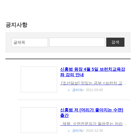
공지사항
신홍범 원장 4월 5일 브런치교육강
좌 강의 안내
[조선일보] 맛있는 공부 <브런치 교육강좌> "엄마가 아는 만큼 아이는 강해진다" 코모키수면센터 신홍범원장님께서 4월 5일 강남 소재 가톨릭대학교 성의회관(1층 마리아홀)에서 강의하십니다.관심있으시분들은 미리 신청해주...
관리자
2011-03-05
신홍범 저 [머리가 좋아지는 수면]
출간
제목: 수면전문의가 들려주는 머리가 좋아지는 수면-잠에 관한 148가지 질문과 답신홍범 지음초판 1쇄 발행 2008년 1월 25일펴낸곳: 도서출판 북뱅크장르:경제 ․ 경영(자기계발)크기:148x210mm쪽수:299쪽제본형태:무선제본값 12,000...
관리자
2010-12-30